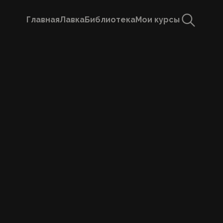
Посвящение I ступени (онлайн)
Главная
Лавка
Библиотека
Мои курсы
Покупка