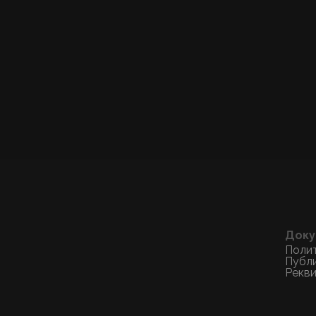
Доку
Поли
Публ
Рекв