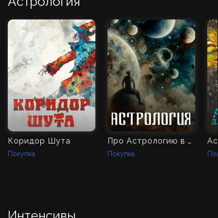
Астрология
Коридор Шута
Про Астрологию в MAGISTERIUM
Покупка
Покупка
По
Интенсивы