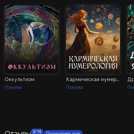
Оккультизм
Кармическая нумерология
Др
Покупка
Покупка
По
Отзывы
3/16
Посмотреть все