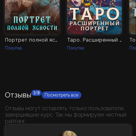
Портрет полной ясности
Таро. Расширенный портрет
То
Покупка
Покупка
По
Отзывы
3/8
Посмотреть все
Отзывы могут оставлять только пользователи,
завершившие курс. Так мы формируем честный
рейтинг.