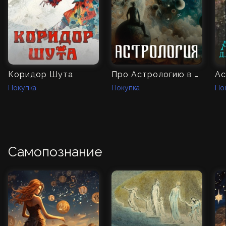
Коридор Шута
Про Астрологию в MAGISTERIUM
Покупка
Покупка
По
Самопознание