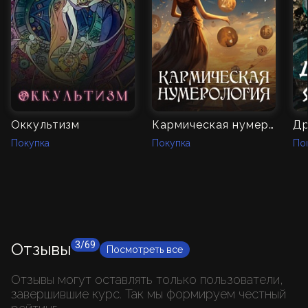
Оккультизм
Кармическая нумерология
Др
Покупка
Покупка
По
Отзывы
3/69
Посмотреть все
Отзывы могут оставлять только пользователи,
завершившие курс. Так мы формируем честный