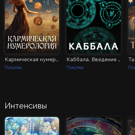
Кармическая нумерология
Каббала. Введение в традицию
Та
Покупка
Покупка
По
Интенсивы