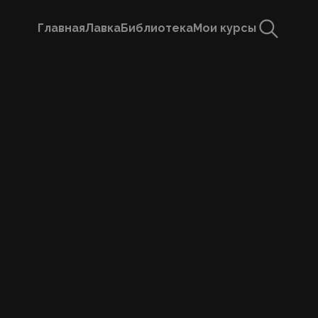
Посвящение I ступени (онлайн)
Главная
Лавка
Библиотека
Мои курсы
Покупка