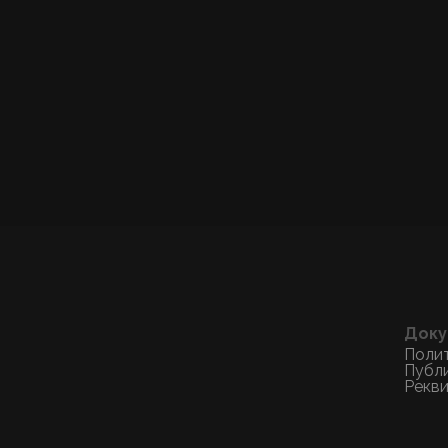
Доку
Поли
Публ
Рекв