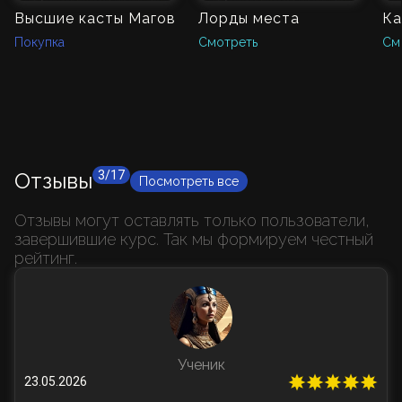
Высшие касты Магов
Лорды места
Ка
Покупка
Смотреть
См
Отзывы
3/17
Посмотреть все
Отзывы могут оставлять только пользователи,
завершившие курс. Так мы формируем честный
рейтинг.
Ученик
23.05.2026